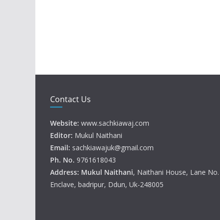
Contact Us
Website:
www.sachkiawaj.com
Editor:
Mukul Naithani
Email:
sachkiawajuk@gmail.com
Ph. No.
9761618043
Address: Mukul
Naithani
, Naithani House, Lane No
Enclave, badripur, Ddun, Uk-248005