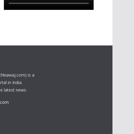
chkiawaj.com) is a
al in India.
he latest news.
.com