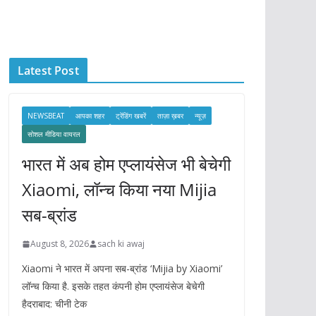
c
h
i
Latest Post
v
e
s
NEWSBEAT
आपका शहर
ट्रेंडिंग खबरें
ताज़ा ख़बर
न्यूज़
सोशल मीडिया वायरल
भारत में अब होम एप्लायंसेज भी बेचेगी
Xiaomi, लॉन्च किया नया Mijia
सब-ब्रांड
August 8, 2026
sach ki awaj
Xiaomi ने भारत में अपना सब-ब्रांड ‘Mijia by Xiaomi’
लॉन्च किया है. इसके तहत कंपनी होम एप्लायंसेज बेचेगी
हैदराबाद: चीनी टेक