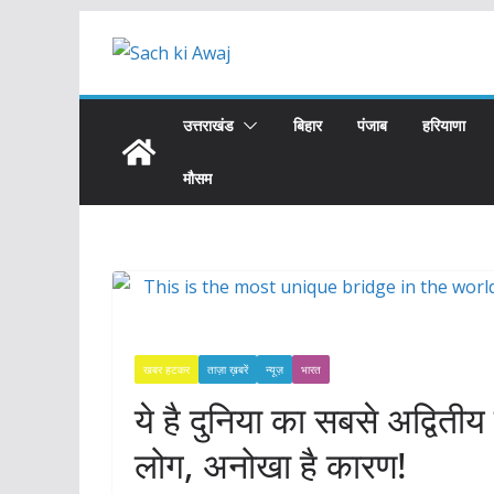
Skip
to
content
उत्तराखंड
बिहार
पंजाब
हरियाणा
मौसम
खबर हटकर
ताज़ा ख़बरें
न्यूज़
भारत
ये है दुनिया का सबसे अद्वितीय
लोग, अनोखा है कारण!