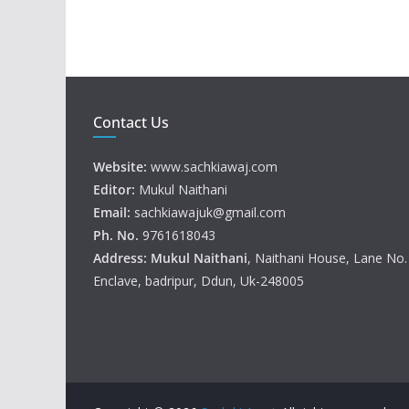
Contact Us
Website:
www.sachkiawaj.com
Editor:
Mukul Naithani
Email:
sachkiawajuk@gmail.com
Ph. No.
9761618043
Address: Mukul
Naithani
, Naithani House, Lane No
Enclave, badripur, Ddun, Uk-248005