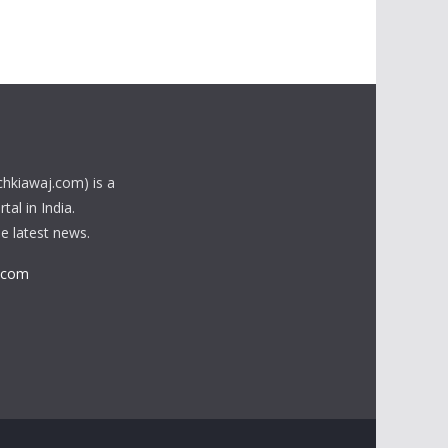
chkiawaj.com) is a
al in India.
he latest news.
.com