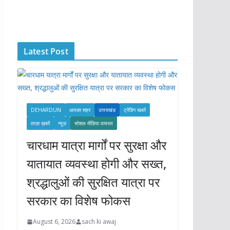
c
h
i
Latest Post
v
e
s
DEHARDUN
आपका शहर
उत्तराखंड
ट्रेंडिंग खबरें
ताज़ा ख़बरें
न्यूज़
सोशल मीडिया वायरल
चारधाम यात्रा मार्गों पर सुरक्षा और
यातायात व्यवस्था होगी और सख्त,
श्रद्धालुओं की सुरक्षित यात्रा पर
सरकार का विशेष फोकस
August 6, 2026
sach ki awaj