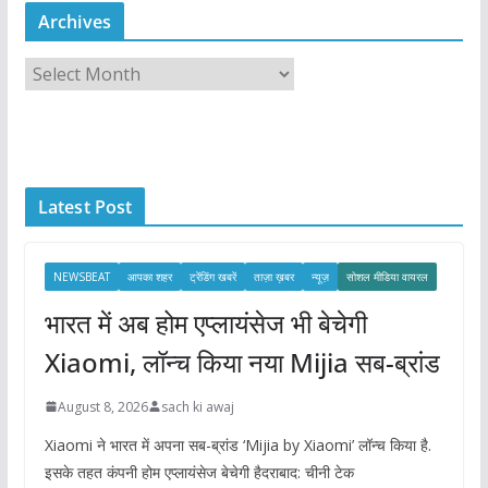
Archives
A
r
c
h
i
Latest Post
v
e
s
NEWSBEAT
आपका शहर
ट्रेंडिंग खबरें
ताज़ा ख़बर
न्यूज़
सोशल मीडिया वायरल
भारत में अब होम एप्लायंसेज भी बेचेगी
Xiaomi, लॉन्च किया नया Mijia सब-ब्रांड
August 8, 2026
sach ki awaj
Xiaomi ने भारत में अपना सब-ब्रांड ‘Mijia by Xiaomi’ लॉन्च किया है.
इसके तहत कंपनी होम एप्लायंसेज बेचेगी हैदराबाद: चीनी टेक