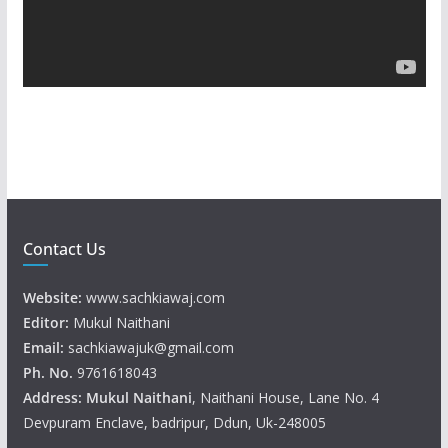
l
a
y
e
r
Contact Us
Website:
www.sachkiawaj.com
Editor:
Mukul Naithani
Email:
sachkiawajuk@gmail.com
Ph. No.
9761618043
Address: Mukul
Naithani
, Naithani House, Lane No. 4
Devpuram Enclave, badripur, Ddun, Uk-248005