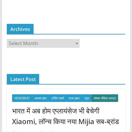
Archives
A
r
c
h
i
Latest Post
v
e
s
NEWSBEAT
आपका शहर
ट्रेंडिंग खबरें
ताज़ा ख़बर
न्यूज़
सोशल मीडिया वायरल
भारत में अब होम एप्लायंसेज भी बेचेगी
Xiaomi, लॉन्च किया नया Mijia सब-ब्रांड