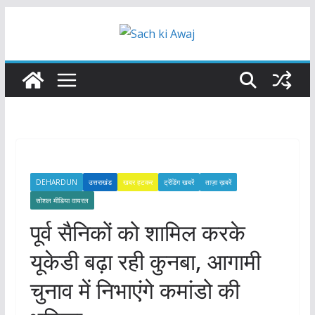
Skip
to
content
DEHARDUN
उत्तराखंड
खबर हटकर
ट्रेंडिंग खबरें
ताज़ा ख़बरें
सोशल मीडिया वायरल
पूर्व सैनिकों को शामिल करके
यूकेडी बढ़ा रही कुनबा, आगामी
चुनाव में निभाएंगे कमांडो की