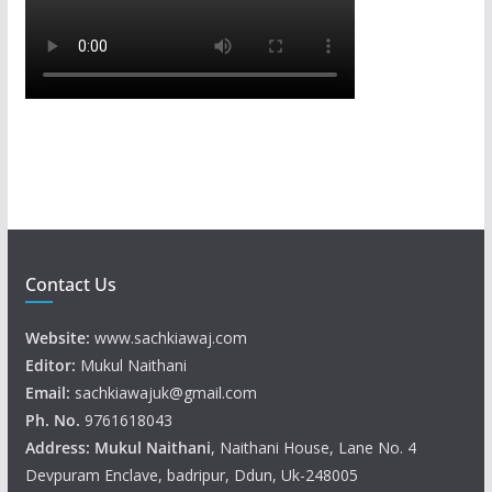
Contact Us
Website:
www.sachkiawaj.com
Editor:
Mukul Naithani
Email:
sachkiawajuk@gmail.com
Ph. No.
9761618043
Address: Mukul
Naithani
, Naithani House, Lane No. 4
Devpuram Enclave, badripur, Ddun, Uk-248005