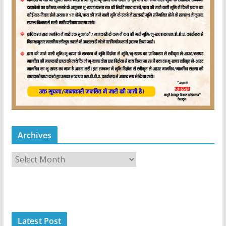
Archives
A
r
c
h
i
Latest Post
v