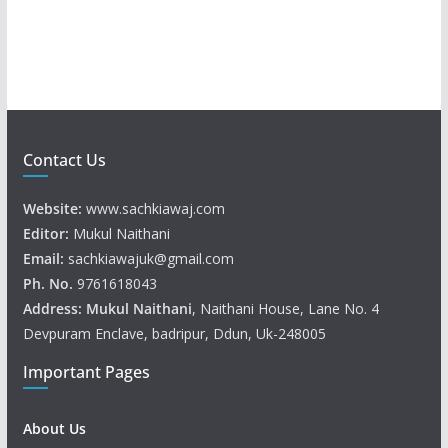
e
r
Contact Us
Website:
www.sachkiawaj.com
Editor:
Mukul Naithani
Email:
sachkiawajuk@gmail.com
Ph. No.
9761618043
Address: Mukul
Naithani
, Naithani House, Lane No. 4
Devpuram Enclave, badripur, Ddun, Uk-248005
Important Pages
About Us