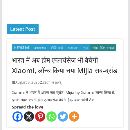
c
h
i
Latest Post
v
e
s
NEWSBEAT
आपका शहर
ट्रेंडिंग खबरें
ताज़ा ख़बर
न्यूज़
सोशल मीडिया वायरल
भारत में अब होम एप्लायंसेज भी बेचेगी
Xiaomi, लॉन्च किया नया Mijia सब-ब्रांड
August 8, 2026
sach ki awaj
Xiaomi ने भारत में अपना सब-ब्रांड ‘Mijia by Xiaomi’ लॉन्च किया है.
इसके तहत कंपनी होम एप्लायंसेज बेचेगी हैदराबाद: चीनी टेक
Spread the love