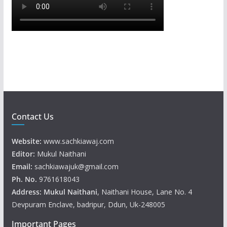
Contact Us
Website:
www.sachkiawaj.com
Editor:
Mukul Naithani
Email:
sachkiawajuk@gmail.com
Ph. No.
9761618043
Address: Mukul
Naithani
, Naithani House, Lane No. 4
Devpuram Enclave, badripur, Ddun, Uk-248005
Important Pages