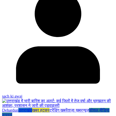
sach ki awaj
Dehardun
उत्तराखंड
खबर हटकर
ट्रेंडिंग खबरें
ताज़ा ख़बर
न्यूज़
सोशल मीडिया
वायरल