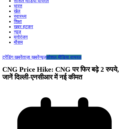
सोशल मीडिया वायरल
भारत
खेल
स्वास्थ्य
शिक्षा
खबर हटकर
न्यूज़
मनोरंजन
मौसम
ट्रेंडिंग खबरें
ताज़ा ख़बरें
न्यूज़
सोशल मीडिया वायरल
CNG Price Hike: CNG पर फिर बढ़े 2 रुपये,
जानें दिल्ली-एनसीआर में नई कीमत