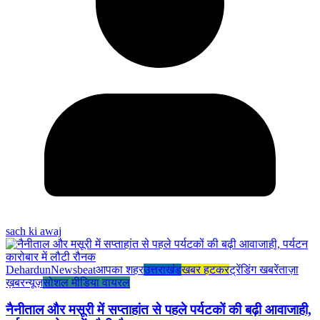
sach ki awaj
Dehardun
Newsbeat
आपका शहर
उत्तराखंड
खबर हटकर
ट्रेंडिंग खबरें
ताज़ा
ख़बर
न्यूज़
सोशल मीडिया वायरल
नैनीताल और मसूरी में सप्ताहांत से पहले पर्यटकों की बढ़ी आवाजाही,