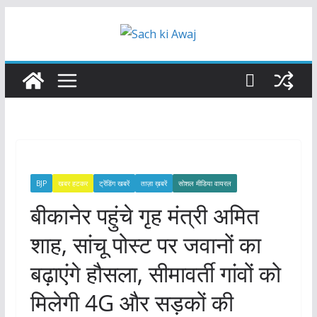
Skip
to
content
BJP
खबर हटकर
ट्रेंडिंग खबरें
ताज़ा ख़बरें
सोशल मीडिया वायरल
बीकानेर पहुंचे गृह मंत्री अमित
शाह, सांचू पोस्ट पर जवानों का
बढ़ाएंगे हौसला, सीमावर्ती गांवों को
मिलेगी 4G और सड़कों की