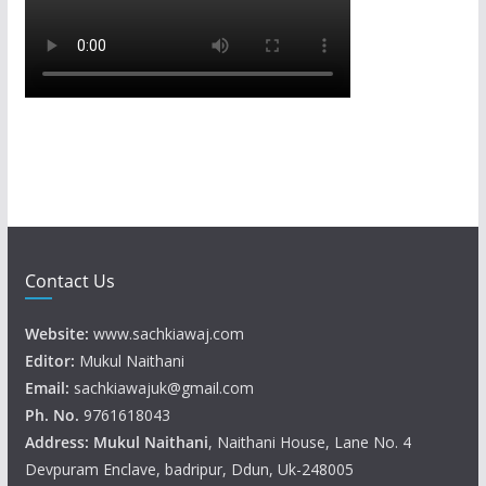
Contact Us
Website:
www.sachkiawaj.com
Editor:
Mukul Naithani
Email:
sachkiawajuk@gmail.com
Ph. No.
9761618043
Address: Mukul
Naithani
, Naithani House, Lane No. 4
Devpuram Enclave, badripur, Ddun, Uk-248005