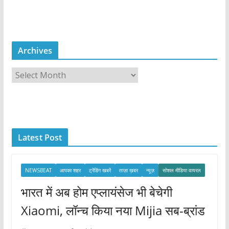
Archives
A
r
c
h
i
Latest Post
v
e
s
NEWSBEAT
आपका शहर
ट्रेंडिंग खबरें
ताज़ा ख़बर
न्यूज़
सोशल मीडिया वायरल
भारत में अब होम एप्लायंसेज भी बेचेगी
Xiaomi, लॉन्च किया नया Mijia सब-ब्रांड