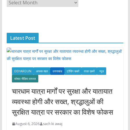
A
r
c
h
i
Latest Post
v
e
s
DEHARDUN
आपका शहर
उत्तराखंड
ट्रेंडिंग खबरें
ताज़ा ख़बरें
न्यूज़
सोशल मीडिया वायरल
चारधाम यात्रा मार्गों पर सुरक्षा और यातायात
व्यवस्था होगी और सख्त, श्रद्धालुओं की
सुरक्षित यात्रा पर सरकार का विशेष फोकस
August 6, 2026
sach ki awaj