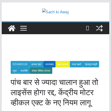
Skip
to
content
DEHARDUN
आपका शहर
उत्तराखंड
खबर हटकर
ताज़ा ख़बरें
देहरादून/मसूरी
न्यूज़
राजनीति
सोशल मीडिया वायरल
पांच बार से ज्यादा चालान हुआ तो
लाइसेंस होगा रद्द, केंद्रीय मोटर
व्हीकल एक्ट के नए नियम लागू