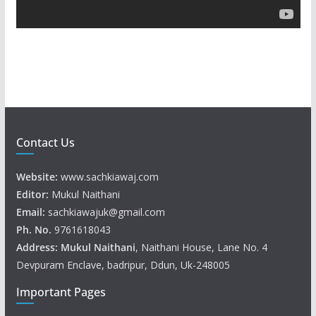
a
y
e
r
Contact Us
Website:
www.sachkiawaj.com
Editor:
Mukul Naithani
Email:
sachkiawajuk@gmail.com
Ph. No.
9761618043
Address: Mukul
Naithani
, Naithani House, Lane No. 4
Devpuram Enclave, badripur, Ddun, Uk-248005
Important Pages