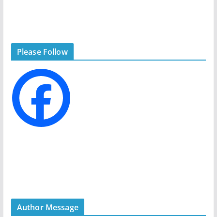
a
t
e
g
Please Follow
o
r
i
e
s
Author Message