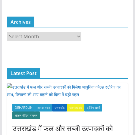
Archives
A
r
c
h
i
Latest Post
v
e
s
DEHARDUN
आपका शहर
उत्तराखंड
खबर हटकर
ट्रेंडिंग खबरें
सोशल मीडिया वायरल
उत्तराखंड में फल और सब्जी उत्पादकों को