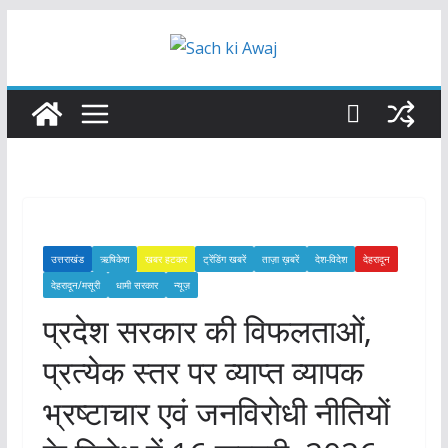
Skip
to
content
उत्तराखंड
ऋषिकेश
खबर हटकर
ट्रेंडिंग खबरें
ताज़ा ख़बरें
देश-विदेश
देहरादून
देहरादून/मसूरी
धामी सरकार
न्यूज़
प्रदेश सरकार की विफलताओं,
प्रत्येक स्तर पर व्याप्त व्यापक
भ्रष्टाचार एवं जनविरोधी नीतियों