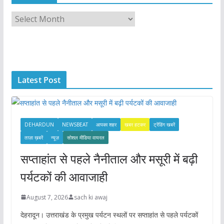
A
r
c
h
i
Latest Post
v
e
s
DEHARDUN
NEWSBEAT
आपका शहर
खबर हटकर
ट्रेंडिंग खबरें
ताज़ा ख़बरें
न्यूज़
सोशल मीडिया वायरल
सप्ताहांत से पहले नैनीताल और मसूरी में बढ़ी
पर्यटकों की आवाजाही
August 7, 2026
sach ki awaj
देहरादून। उत्तराखंड के प्रमुख पर्यटन स्थलों पर सप्ताहांत से पहले पर्यटकों