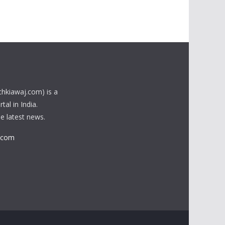
chkiawaj.com) is a
al in India.
he latest news.
.com