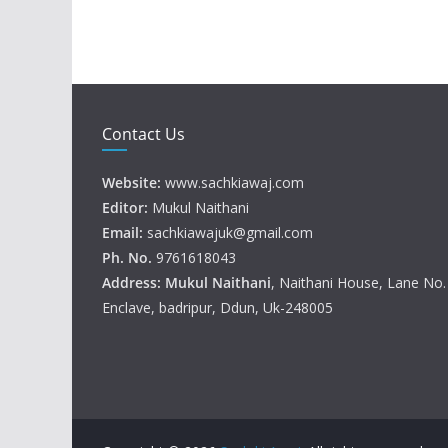
Contact Us
Website:
www.sachkiawaj.com
Editor:
Mukul Naithani
Email:
sachkiawajuk@gmail.com
Ph. No.
9761618043
Address: Mukul
Naithani
, Naithani House, Lane No
Enclave, badripur, Ddun, Uk-248005