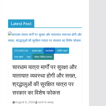
c
h
i
Latest Post
v
e
s
DEHARDUN
आपका शहर
उत्तराखंड
ट्रेंडिंग खबरें
ताज़ा ख़बरें
न्यूज़
सोशल मीडिया वायरल
चारधाम यात्रा मार्गों पर सुरक्षा और
यातायात व्यवस्था होगी और सख्त,
श्रद्धालुओं की सुरक्षित यात्रा पर
सरकार का विशेष फोकस
August 6, 2026
sach ki awaj